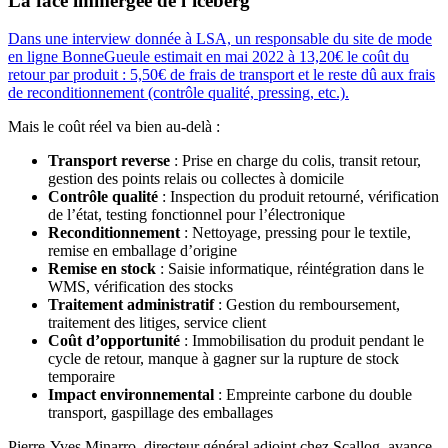
La face immergée de l’iceberg
Dans une interview donnée à LSA, un responsable du site de mode
en ligne BonneGueule estimait en mai 2022 à 13,20€ le coût du
retour par produit : 5,50€ de frais de transport et le reste dû aux frais
de reconditionnement (contrôle qualité, pressing, etc.).
Mais le coût réel va bien au-delà :
Transport reverse
: Prise en charge du colis, transit retour,
gestion des points relais ou collectes à domicile
Contrôle qualité
: Inspection du produit retourné, vérification
de l’état, testing fonctionnel pour l’électronique
Reconditionnement
: Nettoyage, pressing pour le textile,
remise en emballage d’origine
Remise en stock
: Saisie informatique, réintégration dans le
WMS, vérification des stocks
Traitement administratif
: Gestion du remboursement,
traitement des litiges, service client
Coût d’opportunité
: Immobilisation du produit pendant le
cycle de retour, manque à gagner sur la rupture de stock
temporaire
Impact environnemental
: Empreinte carbone du double
transport, gaspillage des emballages
Pierre-Yves Minarro, directeur général adjoint chez Scallog, avance