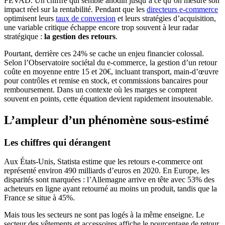
FEVAD. Un chiffre qui semble anodin jusqu’à ce qu’on mesure son
impact réel sur la rentabilité. Pendant que les
directeurs e-commerce
optimisent leurs
taux de conversion
et leurs stratégies d’acquisition,
une variable critique échappe encore trop souvent à leur radar
stratégique :
la gestion des retours
.
Pourtant, derrière ces 24% se cache un enjeu financier colossal.
Selon l’Observatoire sociétal du e-commerce, la gestion d’un retour
coûte en moyenne entre 15 et 20€, incluant transport, main-d’œuvre
pour contrôles et remise en stock, et commissions bancaires pour
remboursement. Dans un contexte où les marges se comptent
souvent en points, cette équation devient rapidement insoutenable.
L’ampleur d’un phénomène sous-estimé
Les chiffres qui dérangent
Aux États-Unis, Statista estime que les retours e-commerce ont
représenté environ 490 milliards d’euros en 2020. En Europe, les
disparités sont marquées : l’Allemagne arrive en tête avec 53% des
acheteurs en ligne ayant retourné au moins un produit, tandis que la
France se situe à 45%.
Mais tous les secteurs ne sont pas logés à la même enseigne. Le
secteur des vêtements et accessoires affiche le pourcentage de retour