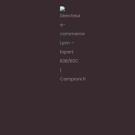
ence des clients est-ell
tuer le branding ?
 du GEO : comment l’IA
redéfinit les règles d
ess commerce en 2025 