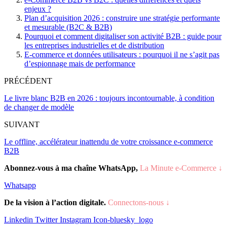
enjeux ?
Plan d’acquisition 2026 : construire une stratégie performante
et mesurable (B2C & B2B)
Pourquoi et comment digitaliser son activité B2B : guide pour
les entreprises industrielles et de distribution
E-commerce et données utilisateurs : pourquoi il ne s’agit pas
d’espionnage mais de performance
PRÉCÉDENT
Le livre blanc B2B en 2026 : toujours incontournable, à condition
de changer de modèle
SUIVANT
Le offline, accélérateur inattendu de votre croissance e-commerce
B2B
Abonnez-vous à ma chaîne WhatsApp,
La Minute e-Commerce ↓
Whatsapp
De la vision à l’action digitale.
Connectons-nous ↓
Linkedin
Twitter
Instagram
Icon-bluesky_logo