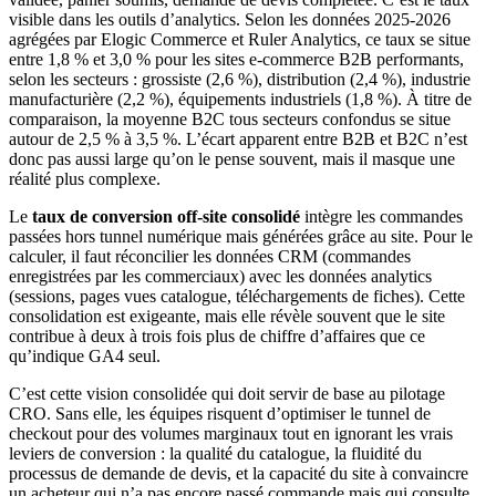
visible dans les outils d’analytics. Selon les données 2025-2026
agrégées par Elogic Commerce et Ruler Analytics, ce taux se situe
entre 1,8 % et 3,0 % pour les sites e-commerce B2B performants,
selon les secteurs : grossiste (2,6 %), distribution (2,4 %), industrie
manufacturière (2,2 %), équipements industriels (1,8 %). À titre de
comparaison, la moyenne B2C tous secteurs confondus se situe
autour de 2,5 % à 3,5 %. L’écart apparent entre B2B et B2C n’est
donc pas aussi large qu’on le pense souvent, mais il masque une
réalité plus complexe.
Le
taux de conversion off-site consolidé
intègre les commandes
passées hors tunnel numérique mais générées grâce au site. Pour le
calculer, il faut réconcilier les données CRM (commandes
enregistrées par les commerciaux) avec les données analytics
(sessions, pages vues catalogue, téléchargements de fiches). Cette
consolidation est exigeante, mais elle révèle souvent que le site
contribue à deux à trois fois plus de chiffre d’affaires que ce
qu’indique GA4 seul.
C’est cette vision consolidée qui doit servir de base au pilotage
CRO. Sans elle, les équipes risquent d’optimiser le tunnel de
checkout pour des volumes marginaux tout en ignorant les vrais
leviers de conversion : la qualité du catalogue, la fluidité du
processus de demande de devis, et la capacité du site à convaincre
un acheteur qui n’a pas encore passé commande mais qui consulte