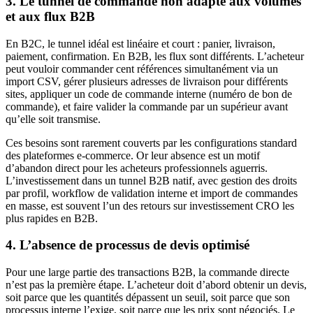
3. Le tunnel de commande non adapté aux volumes
et aux flux B2B
En B2C, le tunnel idéal est linéaire et court : panier, livraison,
paiement, confirmation. En B2B, les flux sont différents. L’acheteur
peut vouloir commander cent références simultanément via un
import CSV, gérer plusieurs adresses de livraison pour différents
sites, appliquer un code de commande interne (numéro de bon de
commande), et faire valider la commande par un supérieur avant
qu’elle soit transmise.
Ces besoins sont rarement couverts par les configurations standard
des plateformes e-commerce. Or leur absence est un motif
d’abandon direct pour les acheteurs professionnels aguerris.
L’investissement dans un tunnel B2B natif, avec gestion des droits
par profil, workflow de validation interne et import de commandes
en masse, est souvent l’un des retours sur investissement CRO les
plus rapides en B2B.
4. L’absence de processus de devis optimisé
Pour une large partie des transactions B2B, la commande directe
n’est pas la première étape. L’acheteur doit d’abord obtenir un devis,
soit parce que les quantités dépassent un seuil, soit parce que son
processus interne l’exige, soit parce que les prix sont négociés. Le