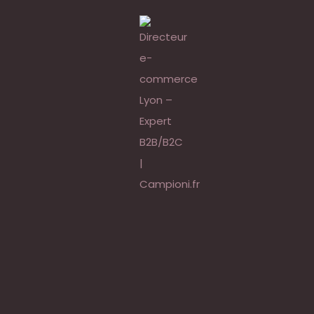
va offrir 340 millions 
Google Ads
nt réussir le lancem
application mobile
ible sur Google en 201